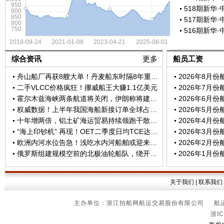
综合资讯
更多
船员工资
舟山船厂再获8艘大单！丹麦船东时隔8年重返新造船市场
2026年8月
二手VLCC价格疯狂！挪威船王大赚1.1亿美元
2026年7月
霍尔木兹海峡两条航道将关闭，伊朗称将建立新通行模式 ！
2026年6月
权威数据！上半年我国海船新接订单全球占比73.9%
2026年5月
十年增两倍，铝土矿海运贸易持续领跑干散货市场
2026年4月
“海上印钞机” 再现！OET二季度日均TCE达到181176美元
2026年3月
欧洲内河水位告急！浅吃水内河船舶或迎来机遇
2026年2月
俄罗斯组建规模空前的北极油轮船队，绕开全球航运热点区域
2026年1月
关于我们
|
联系我们
主办单位：浙江拍船网航运交易股份有限公司 航运信
浙IC