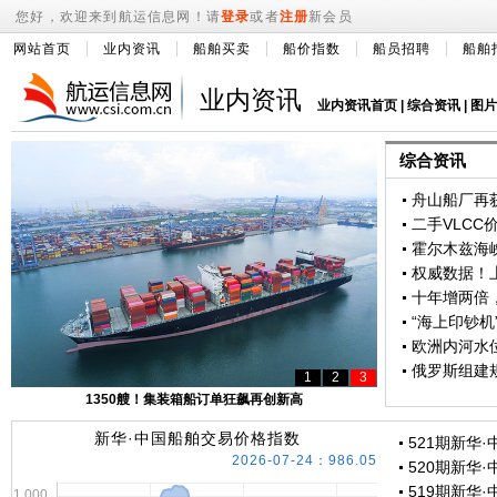
您好，欢迎来到航运信息网！请
登录
或者
注册
新会员
网站首页
业内资讯
船舶买卖
船价指数
船员招聘
船舶
业内资讯
业内资讯首页
|
综合资讯
|
图片
综合资讯
二手VLCC
权威数据！上
十年增两倍
欧洲内河水
1
2
3
4
5
1350艘！集装箱船订单狂飙再创新高