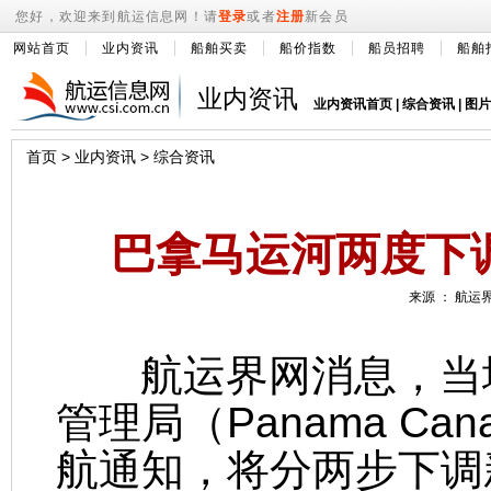
您好，欢迎来到航运信息网！请
登录
或者
注册
新会员
网站首页
业内资讯
船舶买卖
船价指数
船员招聘
船舶
业内资讯
业内资讯首页
|
综合资讯
|
图片
首页
>
业内资讯
>
综合资讯
巴拿马运河两度下
来源 ： 航运界 
航运界网消息，当地
管理局（Panama Cana
航通知，将分两步下调新