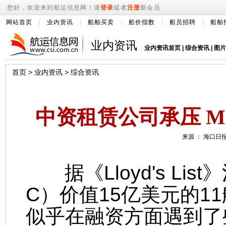
您好，欢迎来到航运信息网！请
登录
或者
注册
新会员
网站首页
业内资讯
船舶买卖
船价指数
船员招聘
船舶
业内资讯
业内资讯首页
|
综合资讯
|
图片
首页
>
业内资讯
>
综合资讯
中资租赁公司承压 
来源 ： 海口日报 
据《Lloyd's Li
C）价值15亿美元的1
似乎在融资方面遇到了