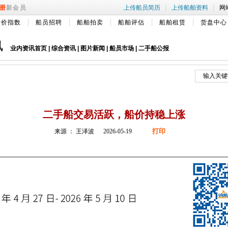
|
|
册
新会员
上传船员简历
上传船舶资料
网
船价指数
船员招聘
船舶拍卖
船舶评估
船舶租赁
货盘中心
讯
业内资讯首页
|
综合资讯
|
图片新闻
|
船员市场
|
二手船公报
二手船交易活跃，船价持稳上涨
打印
来源 ： 王泽波 2026-05-19