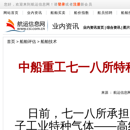
您好，欢迎来到航运信息网！请
登录
或者
注册
新会员
网站首页
业内资讯
船舶买卖
船价指数
船员招聘
船舶
业内资讯
业内资讯首页
|
综合资讯
|
图片
首页
>
船舶评估
>
船舶技术
中船重工七一八所特
来源 ： 航运信息网 
日前，七一八所承担
子工业特种气体——高