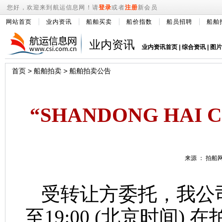
您好，欢迎来到航运信息网！请
登录
或者
注册
新会员
网站首页
业内资讯
船舶买卖
船价指数
船员招聘
船舶
业内资讯
业内资讯首页
|
综合资讯
|
图片
首页
>
船舶拍卖
>
船舶拍卖公告
“SHANDONG HA
来源 ： 拍船网 
受转让方委托，我公
至
19:00
(
北京时间
)
在