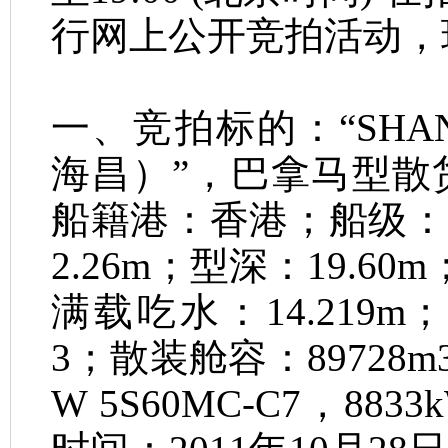
行网上公开竞拍活动，
一、竞拍标的：“
SHA
海昌
）
”，巴拿马型散
船籍港：香港；船级：
2.26m
；型深：
19.60m
满载吃水：
14.219m
3
；散装舱容：
89728m
W 5S60MC-C7
，
8833