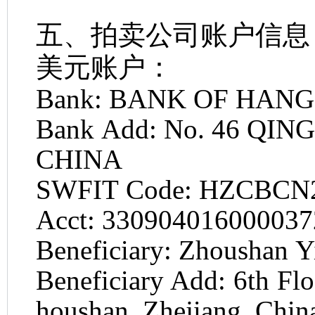
五、拍卖公司账户信息
美元账户：
Bank: BANK OF HANG
Bank Add: No. 46 Q
CHINA
SWFIT Code: HZCBC
Acct: 33090401600003
Beneficiary: Zhoushan Y
Beneficiary Add: 6th Fl
houshan, Zhejiang, Chin