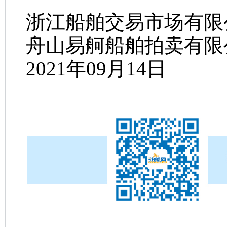
浙江船舶交易市场有限
舟山易舸船舶拍卖有限
2021
年
09
月
14
日