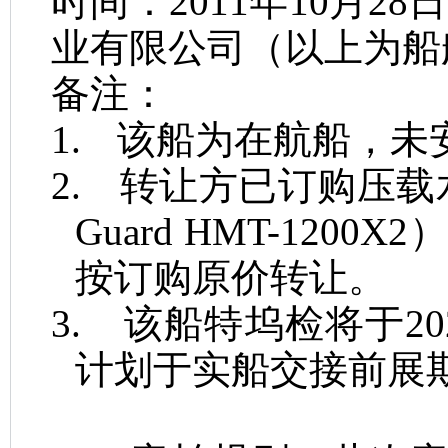
时间：
2011
年
10
月
28
日
业有限公司
（以上为船
备注：
1.
该船为在航船，未
2.
转让方已订购压载
Guard HMT-1200X2
按订购原价转让。
3.
该船特坞检将于
20
计划于实船交接前展