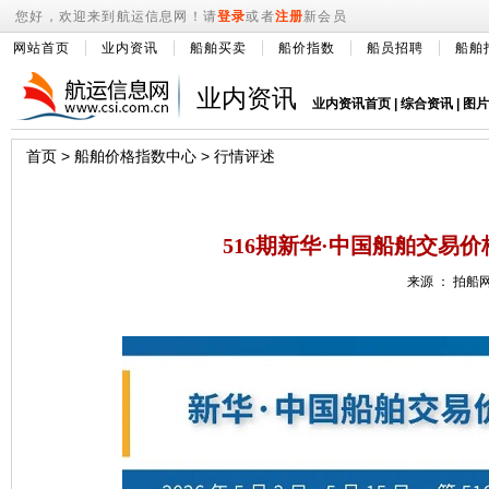
您好，欢迎来到航运信息网！请
登录
或者
注册
新会员
网站首页
业内资讯
船舶买卖
船价指数
船员招聘
船舶
业内资讯
业内资讯首页
|
综合资讯
|
图片
首页
>
船舶价格指数中心
>
行情评述
516期新华·中国船舶交易价格指数X
来源 ： 拍船网 