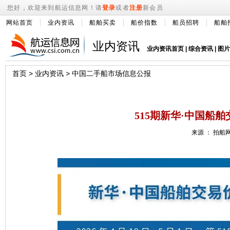
您好，欢迎来到航运信息网！请
登录
或者
注册
新会员
网站首页
业内资讯
船舶买卖
船价指数
船员招聘
船舶
业内资讯
业内资讯首页
|
综合资讯
|
图片
首页
>
业内资讯
>
中国二手船市场信息公报
515期新华·中国船舶
来源 ： 拍船网 