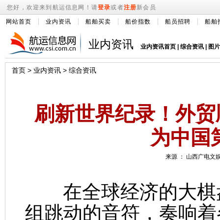
您好，欢迎来到航运信息网！请
登录
或者
注册
新会员
网站首页
业内资讯
船舶买卖
船价指数
船员招聘
船舶
业内资讯
业内资讯首页
|
综合资讯
|
图片
首页
>
业内资讯
>
综合资讯
刷新世界纪录！外贸
为中国
来源 ： 山西广电文娱 
在全球经济的大棋盘
组跳动的音符，奏响着