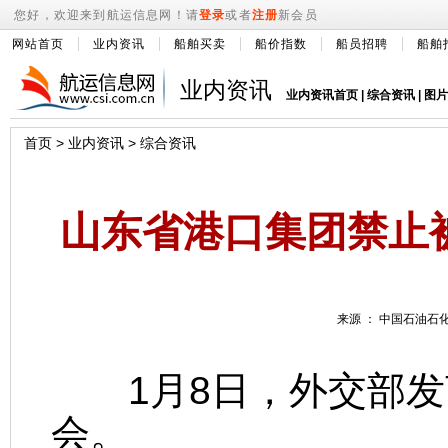
您好，欢迎来到航运信息网！请
登录
或者
注册
新会员
网站首页
业内资讯
船舶买卖
船价指数
船员招聘
船舶
业内资讯
业内资讯首页
|
综合资讯
|
图片
首页
>
业内资讯
>
综合资讯
山东省港口集团禁止
来源 ： 中国石油石化 
1月8日，外交部发
会。