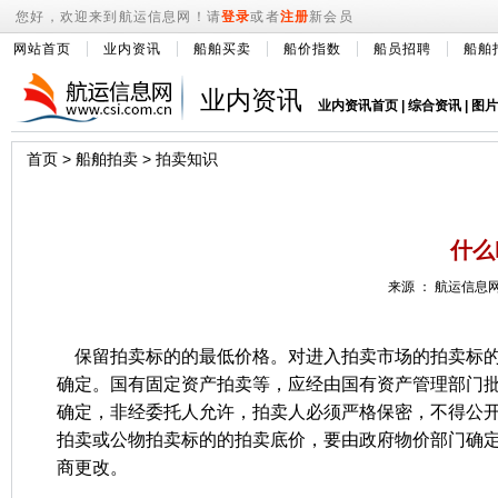
您好，欢迎来到航运信息网！请
登录
或者
注册
新会员
网站首页
业内资讯
船舶买卖
船价指数
船员招聘
船舶
业内资讯
业内资讯首页
|
综合资讯
|
图片
首页
>
船舶拍卖
>
拍卖知识
什么
来源 ： 航运信息网 
保留拍卖标的的最低价格。对进入拍卖市场的拍卖标的
确定。国有固定资产拍卖等，应经由国有资产管理部门
确定，非经委托人允许，拍卖人必须严格保密，不得公
拍卖或公物拍卖标的的拍卖底价，要由政府物价部门确
商更改。