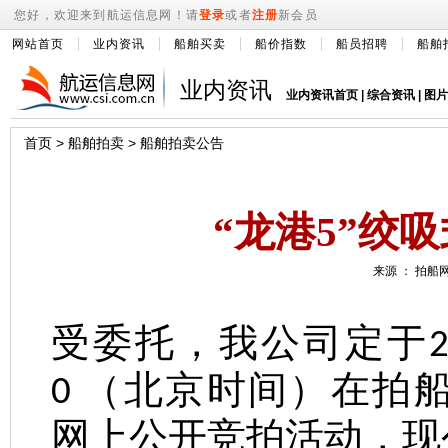
您好，欢迎来到航运信息网！请
登录
或者
注册
新会员
网站首页
业内资讯
船舶买卖
船价指数
船员招聘
船舶
业内资讯
业内资讯首页
|
综合资讯
|
图片
首页
>
船舶拍卖
>
船舶拍卖公告
“龙港5”绞
来源 ： 拍船网 
受委托，我公司定于
（北京时间）在拍
0
网上公开竞拍活动，现