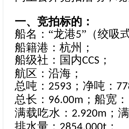
一、竞拍标的：
船名：
“龙港
”（绞吸
5
船籍港：杭州；
船级社：国内
；
CCS
航区：沿海；
总吨：
；净吨：
2593
77
总长：
；船宽：
96.00m
满载吃水：
；
2.920m
排水量：
；
2854.000t