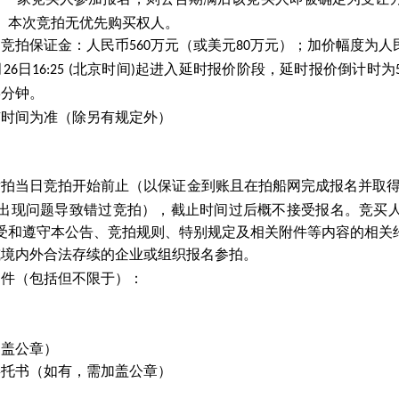
。本次竞拍无优先购买权人。
；竞拍保证金：人民币
万元
（
或美元
万元
）
；加价幅度为人
560
80
月
日
北京时间
起进入延时报价阶段，延时报价倒计时为
26
16:25 (
)
分钟。
5
京时间为准（除另有规定外）
竞拍当日竞拍开始前止（以保证金到账且在拍船网完成报名并取
出现问题导致错过竞拍），截止时间过后概不接受报名。竞买
受和遵守本公告、竞拍规则、特别规定及相关附件等内容的相关
或境内
外
合法存续的企业或组织报名参拍。
文件（包括但不限于）：
）
加盖公章）
委托书（如有，需加盖公章）