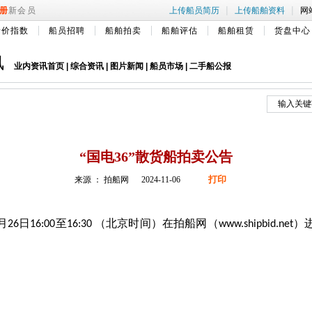
|
|
册
新会员
上传船员简历
上传船舶资料
网
船价指数
船员招聘
船舶拍卖
船舶评估
船舶租赁
货盘中心
讯
业内资讯首页
|
综合资讯
|
图片新闻
|
船员市场
|
二手船公报
“国电36”散货船拍卖公告
打印
来源 ： 拍船网 2024-11-06
月
日
至
（北京时间）在拍船网（
）
26
16:00
16:30
www.shipbid.net