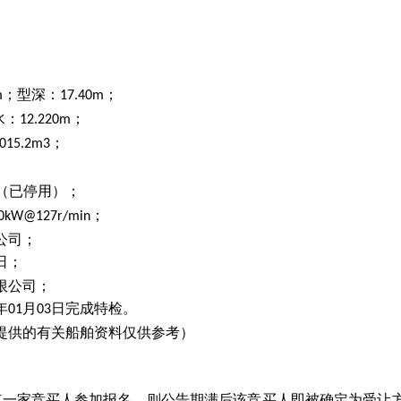
；型深：
；
m
17.40m
水：
；
12.220m
；
015.2m3
（已停用）；
；
0kW@127r/min
公司；
日；
限公司；
年
月
日完成特检。
01
03
提供的有关船舶资料仅供参考）
有一家竞买人参加报名，则公告期满后该竞买人即被确定为受让