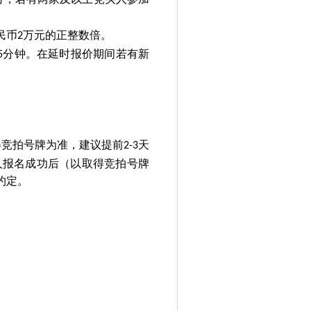
民币
万元的正整数倍。
2
分钟。在延时报价期间若有新
5
得竞拍号牌为准，建议提前
天
2-3
人报名成功后（以取得竞拍号牌
约定。