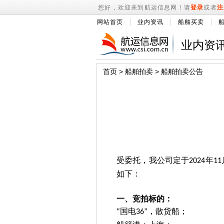
您好，欢迎来到航运信息网！请
登录
或者
注
网站首页
业内资讯
船舶买卖
业内资
首页
>
船舶拍卖
>
船舶拍卖公告
受委托，我公司定于
年
2024
11
如下：
一、竞拍标的：
国电
，散货船；
“
36”