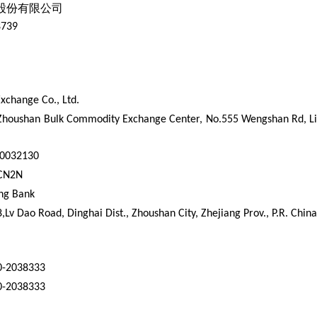
股份有限公司
8739
Exchange Co., Ltd.
r, Zhoushan Bulk Commodity Exchange Center, No.555 Wengshan Rd, L
00032130
BCN2N
ang Bank
,Lv Dao Road, Dinghai Dist., Zhoushan City, Zhejiang Prov., P.R. China
0-2038333
0-2038333