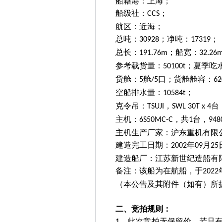
船籍港：上海；
船级社：
；
CCS
航区：近海；
总吨：
；净吨：
；
30928
17319
总长：
；船宽：
191.76m
32.26
参考载货量：
；夏季吃
50100t
货舱：
舱
口；货舱舱容：
5
/5
62
空船排水量：
；
10584t
克令吊：
，
台
TSUJI
SWL 30T x 4
主机：
，共
台，
6S50MC-C
1
948
主机生产厂家：沪东重机有限
建造完工日期：
年
月
2002
09
25
建造船厂：江苏新世纪造船有
备注：该船为在航船，于
2022
（本公告及其附件（如有）所
二、竞拍规则：
、此次竞拍无保留价。若只