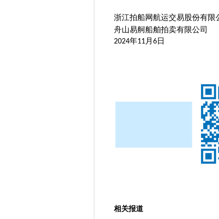
浙江拍船网航运交易股份有限
舟山易舸船舶拍卖有限公司
2024
年
11
月
6
日
相关报道