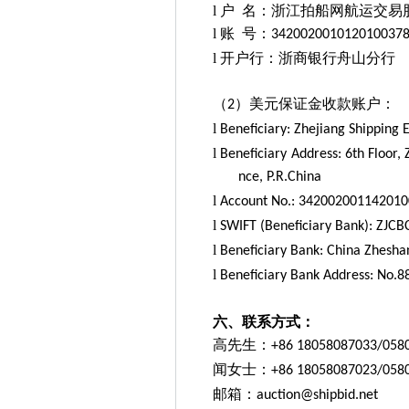
l
户
名：浙江拍船网航运交易
l
账
号：
342002001012010037
l
开户行：浙商银行舟山分行
（
）美元保证金收款账户：
2
l
Beneficiary: Zhejiang Shipping 
l
Beneficiary Address: 6th Floo
nce, P.R.China
l
Account No.: 34200200114201
l
SWIFT (Beneficiary Bank): ZJC
l
Beneficiary Bank: China Zhesh
l
Beneficiary Bank Address: No.88
六、联系
方式
：
高先生：
+86 18058087033/058
闻女士：
+86 18058087023/058
邮箱：
auction@shipbid.net