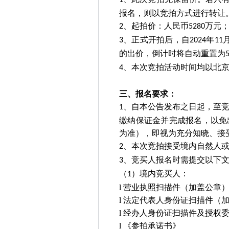
1
报名，则以竞拍方式进行转让
、起拍价：人民币
万元
2
5280
、正式开拍后，自
年
3
2024
11
的出价，倒计时将自动重置为
、本次竞拍活动时间均以北
4
三、报名要求：
、自本公告发布之日起，至
1
缴纳保证金并完成报名，以免
为准），即视为充分知晓、接
、本次竞拍接受境内自然人
2
、竞买人报名时需提交以下
3
（
）境内竞买人：
1
l
营业执照扫描件（加盖公章
l
法定代表人身份证扫描件（
l
经办人身份证扫描件及授权
l
《参拍承诺书》