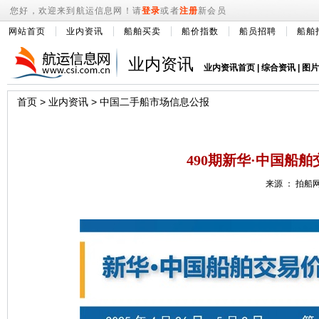
您好，欢迎来到航运信息网！请
登录
或者
注册
新会员
网站首页
业内资讯
船舶买卖
船价指数
船员招聘
船舶
业内资讯
业内资讯首页
|
综合资讯
|
图片
首页
>
业内资讯
>
中国二手船市场信息公报
490期新华·中国船舶
来源 ： 拍船网 