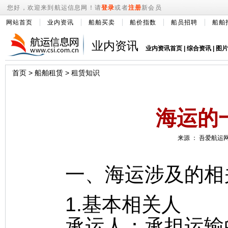
您好，欢迎来到航运信息网！请
登录
或者
注册
新会员
网站首页
业内资讯
船舶买卖
船价指数
船员招聘
船舶
业内资讯
业内资讯首页
|
综合资讯
|
图片
首页
>
船舶租赁
>
租赁知识
海运的
来源 ： 吾爱航运网 
一、海运涉及的相
1.基本相关人
承运人：承担运输