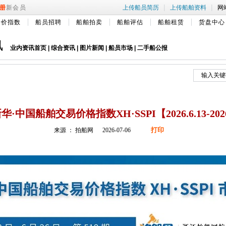
|
|
册
新会员
上传船员简历
上传船舶资料
网
船价指数
船员招聘
船舶拍卖
船舶评估
船舶租赁
货盘中心
讯
业内资讯首页
|
综合资讯
|
图片新闻
|
船员市场
|
二手船公报
华·中国船舶交易价格指数XH·SSPI【2026.6.13-2026
打印
来源 ： 拍船网 2026-07-06