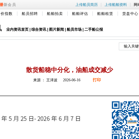
|
|
册
新会员
上传船员简历
上传船舶资料
网
船价指数
船员招聘
船舶拍卖
船舶评估
船舶租赁
货盘中心
讯
业内资讯首页
|
综合资讯
|
图片新闻
|
船员市场
|
二手船公报
散货船稳中分化，油船成交减少
打印
来源 ： 王泽波 2026-06-16