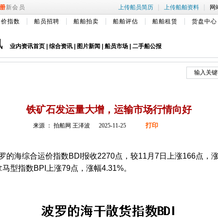
|
|
册
新会员
上传船员简历
上传船舶资料
网
船价指数
船员招聘
船舶拍卖
船舶评估
船舶租赁
货盘中心
讯
业内资讯首页
|
综合资讯
|
图片新闻
|
船员市场
|
二手船公报
铁矿石发运量大增，运输市场行情向好
打印
来源 ： 拍船网 王泽波 2025-11-25
罗的海综合运价指数BDI报收2270点，较11月7日上涨166点，涨
拿马型指数BPI上涨79点，涨幅4.31%。