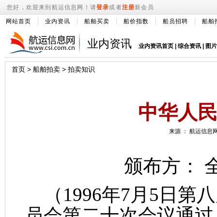
您好，欢迎来到航运信息网！请
登录
或者
注册
新会员
网站首页
业内资讯
船舶买卖
船价指数
船员招聘
船舶
业内资讯
业内资讯首页
|
综合资讯
|
图片
首页
>
船舶拍卖
>
拍卖知识
中华人
来源 ： 航运信息网 
颁布方： 
（1996年7月5日第
员会第二十次会议通过 