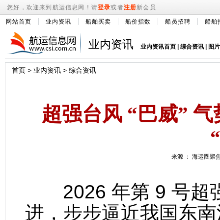
您好，欢迎来到航运信息网！请
登录
或者
注册
新会员
网站首页
业内资讯
船舶买卖
船价指数
船员招聘
船舶
业内资讯
业内资讯首页
|
综合资讯
|
图片
首页
>
业内资讯
>
综合资讯
超强台风 “巴威” 
来源 ： 海运圈聚焦 
2026 年第 9 号超
进，步步逼近我国东南