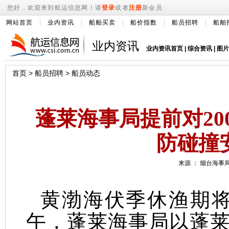
您好，欢迎来到航运信息网！请
登录
或者
注册
新会员
网站首页
业内资讯
船舶买卖
船价指数
船员招聘
船舶
业内资讯
业内资讯首页
|
综合资讯
|
图片
首页
>
船员招聘
>
船员动态
蓬莱海事局提前对2
防碰撞
来源 ： 烟台海事局 
黄渤海伏季休渔期将
午，蓬莱海事局以蓬