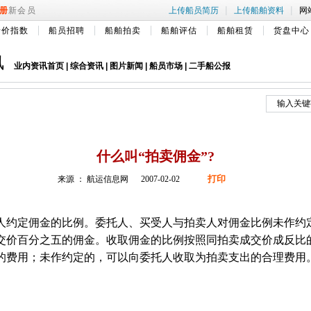
|
|
册
新会员
上传船员简历
上传船舶资料
网
船价指数
船员招聘
船舶拍卖
船舶评估
船舶租赁
货盘中心
讯
业内资讯首页
|
综合资讯
|
图片新闻
|
船员市场
|
二手船公报
什么叫“拍卖佣金”?
打印
来源 ： 航运信息网 2007-02-02
约定佣金的比例。委托人、买受人与拍卖人对佣金比例未作约
交价百分之五的佣金。收取佣金的比例按照同拍卖成交价成反比
的费用；未作约定的，可以向委托人收取为拍卖支出的合理费用