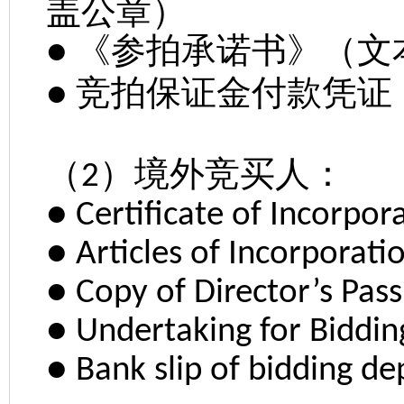
盖公章）
《参拍承诺书》（文
●
竞拍保证金付款凭证
●
（
）境外竞买人：
2
● Certificate of Incorpor
● Articles of Incorporati
● Copy of Director’s Pas
● Undertaking for Biddin
● Bank slip of bidding de