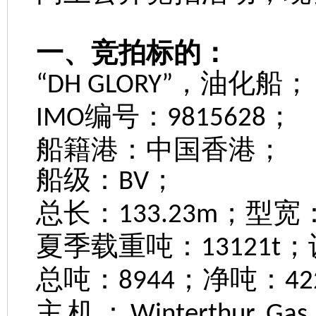
一、竞拍标的：
，油化船；
“DH GLORY”
编号：
；
IMO
9815628
船籍港：中国香港；
船级：
；
BV
总长：
；型宽
133.23m
夏季载重吨：
；
13121t
总吨：
；净吨：
8944
42
主机：
Winterthur Gas