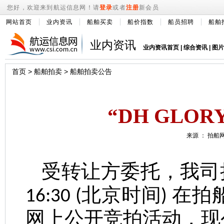
您好，欢迎来到航运信息网！请
登录
或者
注册
新会员
网站首页
业内资讯
船舶买卖
船价指数
船员招聘
船舶
业内资讯
业内资讯首页
|
综合资讯
|
图片
首页
>
船舶拍卖
>
船舶拍卖公告
“DH GLO
来源 ： 拍船网 
受转让方委托，我司
北京时间
在拍
16:30 (
)
网上公开竞拍活动，现