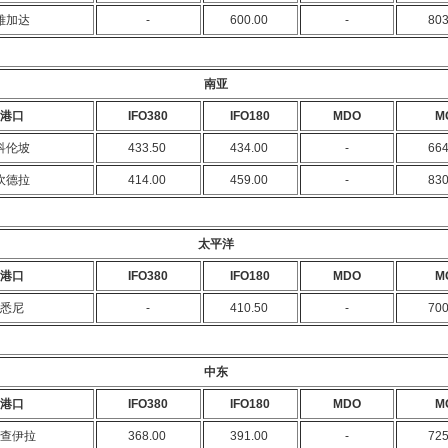
雅加达
-
600.00
-
80
南亚
港口
IFO380
IFO180
MDO
M
科伦坡
433.50
434.00
-
66
坎德拉
414.00
459.00
-
83
太平洋
港口
IFO380
IFO180
MDO
M
悉尼
-
410.50
-
70
中东
港口
IFO380
IFO180
MDO
M
查伊拉
368.00
391.00
-
72