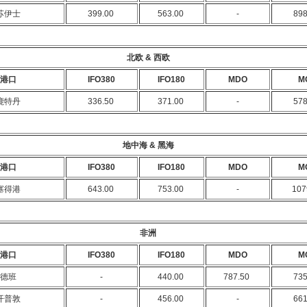
苏伊士
399.00
563.00
-
89
北欧 & 西欧
港口
IFO380
IFO180
MDO
M
鹿特丹
336.50
371.00
-
57
地中海 & 黑海
港口
IFO380
IFO180
MDO
M
塞得港
643.00
753.00
-
107
非洲
港口
IFO380
IFO180
MDO
M
德班
-
440.00
787.50
73
开普敦
-
456.00
-
66