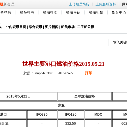
|
|
册
新会员
上传船员简历
上传船舶资料
网
船价指数
船员招聘
船舶拍卖
船舶评估
船舶租赁
货盘中心
讯
业内资讯首页
|
综合资讯
|
图片新闻
|
船员市场
|
二手船公报
世界主要港口燃油价格2015.05.21
打印
来源 ： ship&bunker 2015-05-22
2015年5月21日
全球燃油价格
东亚
港口
IFO380
IFO180
MDO
M
海参崴
-
332.50
-
60