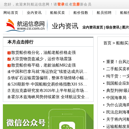
您好，欢迎来到航运信息网！请
登录
或者
注册
新会员
网站首页
业内资讯
船舶买卖
船价指数
船员招聘
船舶
业内资讯
业内资讯首页
|
综合资讯
|
图片
本月点击排行
首页
>
船舶买
1
散货船价格分化，油船老船价格走强
2
大宗货物货盘减少，运价市场震荡
重要！台风
3
散货船价格平稳，老龄油船MR2走强
二手船买卖
4
中国和巴拿马就“海运协定”续签达成共识？！
纯干货：一
5
铁矿石运输震荡偏弱，整体市场情绪小幅下滑
我国船企应卸
6
520期新华·中国船舶交易价格指数XH·SSPI市场简报
7
克拉克森研究发布2026年上半年航运市场总结与展望报告
8
霍尔木兹海峡局势持续紧张 全球航运安全面临严峻挑战
中国海事局
为什么说海
民法总则海
关于将内河
运输船舶发