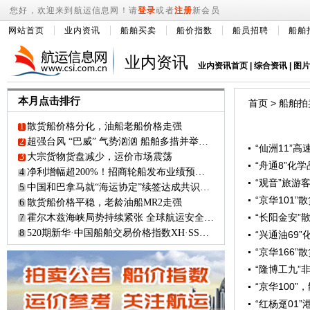
您好，欢迎来到航运信息网！请
登录
或者
注册
新会员
网站首页
业内资讯
船舶买卖
船价指数
船员招聘
船舶
业内资讯
业内资讯首页
|
综合资讯
|
图片
本月点击排行
首页
>
船舶拍
1
散货船价格分化，油船老船价格走强
2
超强台风 “巴威” 气势汹汹 船舶多措并举避其 “威风”
“仙洲11”
3
大宗货物货盘减少，运价市场震荡
“舟通8”化
4
净利增幅超200%！招商轮船发布业绩预增公告
“观音”旅游
5
中国和巴拿马就“海运协定”续签达成共识？！
“京华101
6
散货船价格平稳，老龄油船MR2走强
“长阳金安”
7
霍尔木兹海峡局势持续紧张 全球航运安全面临严峻挑战
8
520期新华·中国船舶交易价格指数XH·SSPI市场简报
“兴通油69
“京华166
“隆博工九”
“京华100
“红杨趸01