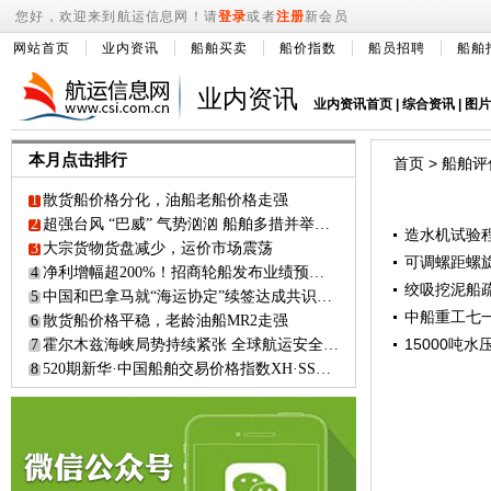
您好，欢迎来到航运信息网！请
登录
或者
注册
新会员
网站首页
业内资讯
船舶买卖
船价指数
船员招聘
船舶
业内资讯
业内资讯首页
|
综合资讯
|
图片
本月点击排行
首页
>
船舶评
1
散货船价格分化，油船老船价格走强
2
超强台风 “巴威” 气势汹汹 船舶多措并举避其 “威风”
造水机试验
3
大宗货物货盘减少，运价市场震荡
可调螺距螺
4
净利增幅超200%！招商轮船发布业绩预增公告
绞吸挖泥船
5
中国和巴拿马就“海运协定”续签达成共识？！
中船重工七
6
散货船价格平稳，老龄油船MR2走强
15000吨
7
霍尔木兹海峡局势持续紧张 全球航运安全面临严峻挑战
8
520期新华·中国船舶交易价格指数XH·SSPI市场简报