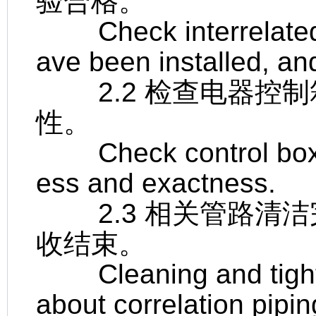
验合格。
Check interrelated 
ave been installed, and
2.2 检查电器控制
性。
Check control box i
ess and exactness.
2.3 相关管路清洁
收结束。
Cleaning and tightn
about correlation pipin