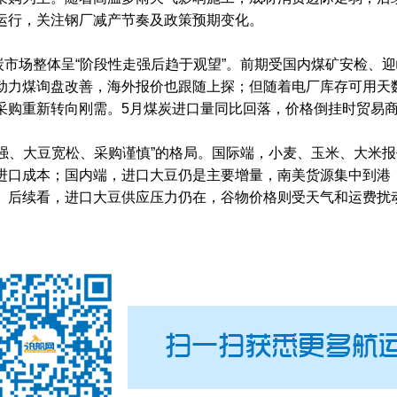
运行，关注钢厂减产节奏及政策预期变化。
场整体呈“阶段性走强后趋于观望”。前期受国内煤矿安检、迎
动力煤询盘改善，海外报价也跟随上探；但随着电厂库存可用天
采购重新转向刚需。5月煤炭进口量同比回落，价格倒挂时贸易
、大豆宽松、采购谨慎”的格局。国际端，小麦、玉米、大米报
进口成本；国内端，进口大豆仍是主要增量，南美货源集中到港
。后续看，进口大豆供应压力仍在，谷物价格则受天气和运费扰