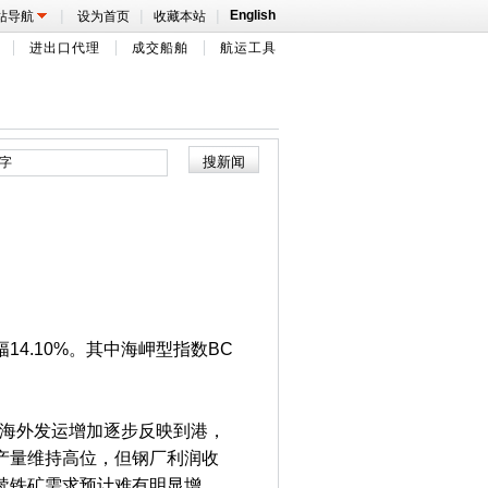
|
|
|
English
站导航
设为首页
收藏本站
进出口代理
成交船舶
航运工具
14.10%。其中海岬型指数BC
海外发运增加逐步反映到港，
产量维持高位，但钢厂利润收
续铁矿需求预计难有明显增