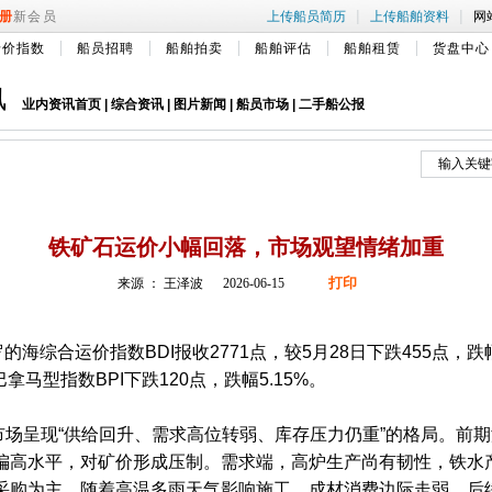
|
|
册
新会员
上传船员简历
上传船舶资料
网
船价指数
船员招聘
船舶拍卖
船舶评估
船舶租赁
货盘中心
讯
业内资讯首页
|
综合资讯
|
图片新闻
|
船员市场
|
二手船公报
铁矿石运价小幅回落，市场观望情绪加重
打印
来源 ： 王泽波 2026-06-15
的海综合运价指数BDI报收2771点，较5月28日下跌455点，跌幅
，巴拿马型指数BPI下跌120点，跌幅5.15%。
呈现“供给回升、需求高位转弱、库存压力仍重”的格局。前期
偏高水平，对矿价形成压制。需求端，高炉生产尚有韧性，铁水
采购为主。随着高温多雨天气影响施工，成材消费边际走弱，后