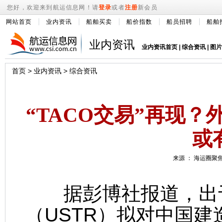
您好，欢迎来到航运信息网！请
登录
或者
注册
新会员
网站首页
业内资讯
船舶买卖
船价指数
船员招聘
船舶
业内资讯
业内资讯首页
|
综合资讯
|
图片
首页
>
业内资讯
>
综合资讯
“TACO交易”再现？
或
来源 ： 海运圈聚焦 
据彭博社报道，出于
（USTR）拟对中国