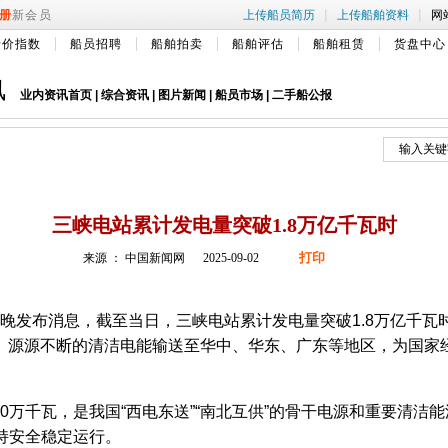
|
|
册
新会员
上传船员简历
上传船舶资料
网
船价指数
船员招聘
船舶拍卖
船舶评估
船舶租赁
货盘中心
讯
业内资讯首页
|
综合资讯
|
图片新闻
|
船员市场
|
二手船公报
三峡电站累计发电量突破1.8万亿千瓦时
打印
来源 ： 中国新闻网 2025-09-02
发布消息，截至当日，三峡电站累计发电量突破1.8万亿千瓦时
亿吨。源源不断的清洁电能输送至华中、华东、广东等地区，为国家
万千瓦，是我国“西电东送”“南北互供”的骨干电源和重要清洁能
持安全稳定运行。