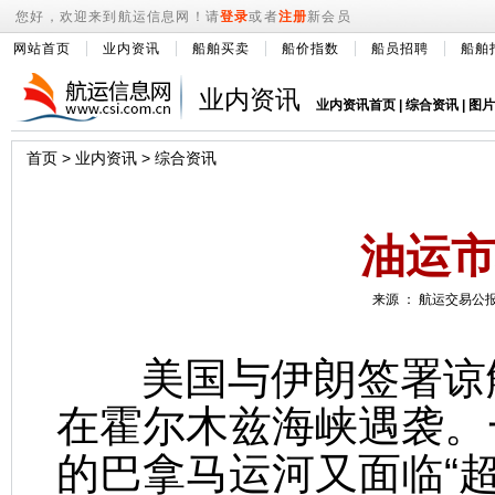
您好，欢迎来到航运信息网！请
登录
或者
注册
新会员
网站首页
业内资讯
船舶买卖
船价指数
船员招聘
船舶
业内资讯
业内资讯首页
|
综合资讯
|
图片
首页
>
业内资讯
>
综合资讯
油运
来源 ： 航运交易公报 
美国与伊朗签署谅解
在霍尔木兹海峡遇袭。
的巴拿马运河又面临“