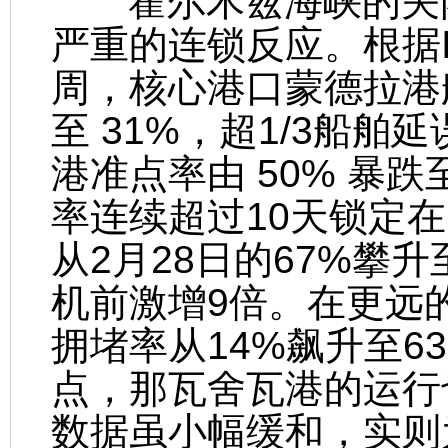
霍尔木兹海峡的关闭
严重的连锁反应。根据In
周，核心港口蒙德拉港船
至 31%，超1/3船
港准点率由 50% 暴跌
率连续超过10天锁定在
从2月28日的67%攀
机前激增9倍。在更远
拥堵率从14%飙升至6
点，那瓦舍瓦港的运行
数据虽小幅缓和，实则