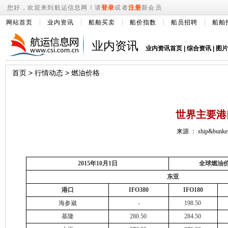
您好，欢迎来到航运信息网！请
登录
或者
注册
新会员
网站首页
业内资讯
船舶买卖
船价指数
船员招聘
船舶
业内资讯
业内资讯首页
|
综合资讯
|
图片
首页
>
行情动态
>
燃油价格
世界主要港口燃
来源 ： ship&bunke
2015年10月1日
全球燃油
东亚
港口
IFO380
IFO180
海参崴
-
198.50
基隆
280.50
284.50