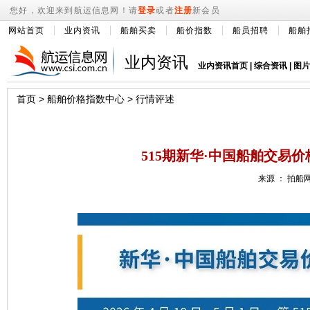
您好，欢迎来到航运信息网！请
登录
或者
注册
新会员
网站首页
业内资讯
船舶买卖
船价指数
船员招聘
船舶
业内资讯
业内资讯首页
|
综合资讯
|
图片
首页
>
船舶价格指数中心
>
行情评述
515期新华·中国船舶交易价格指数X
来源 ： 拍船网 