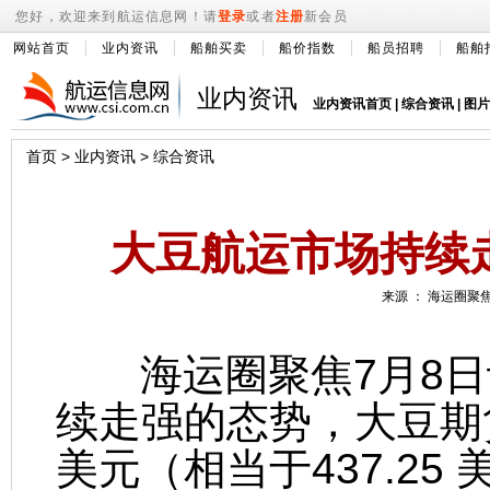
您好，欢迎来到航运信息网！请
登录
或者
注册
新会员
网站首页
业内资讯
船舶买卖
船价指数
船员招聘
船舶
业内资讯
业内资讯首页
|
综合资讯
|
图片
首页
>
业内资讯
>
综合资讯
大豆航运市场持续
来源 ： 海运圈聚焦 
海运圈聚焦7月8日讯
续走强的态势，大豆期货
美元（相当于437.25