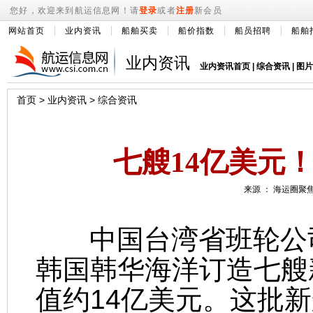
您好，欢迎来到航运信息网！请
登录
或者
注册
新会员
网站首页
业内资讯
船舶买卖
船价指数
船员招聘
船舶
业内资讯
业内资讯首页
|
综合资讯
|
图片
首页
>
业内资讯
>
综合资讯
七艘14亿美元
来源 ： 海运圈聚焦 
中国台湾省班轮公司
韩国韩华海洋订造七艘
值约14亿美元。这批