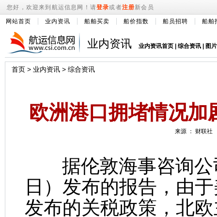
您好，欢迎来到航运信息网！请
登录
或者
注册
新会员
网站首页
业内资讯
船舶买卖
船价指数
船员招聘
船舶
业内资讯
业内资讯首页
|
综合资讯
|
图片
首页
>
业内资讯
>
综合资讯
欧洲港口拥堵情况加
来源 ： 财联社 2
据伦敦海事咨询公司Dr
日）发布的报告，由于
发布的关税政策，北欧