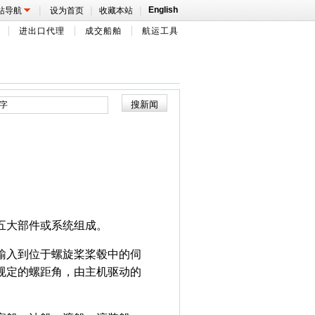
|
|
|
English
站导航
设为首页
收藏本站
进出口代理
成交船舶
航运工具
五大部件或系统组成。
输入到位于螺旋桨桨毂中的伺
规定的螺距角，由主机驱动的