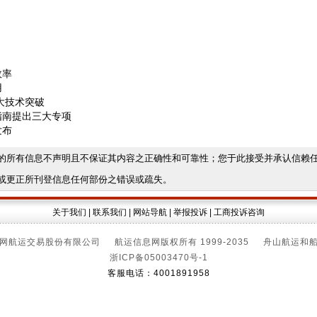
效率
用
大技术突破
指南提出三大专项
发布
的所有信息不声明且不保证其内容之正确性和可靠性；您于此接受并承认信赖
或更正所刊登信息任何部份之错误或疏失。
关于我们
|
联系我们
|
网站导航
|
举报投诉
|
工商投诉咨询
网航运交易股份有限公司 航运信息网版权所有 1999-2035 舟山航运和
浙ICP备05003470号-1
客服电话：4001891958