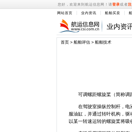
您好，欢迎来到航运信息网！请
登录
或者
注
网站首页
业内资讯
船舶买卖
业内资
首页
>
船舶评估
>
船舶技术
可调螺距螺旋桨（简称调距
在驾驶室操纵控制杆，电液
服油缸，并通过转叶机构，驱
以某一转速运转的螺旋桨将吸