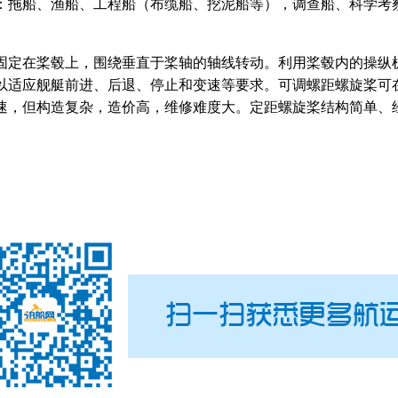
拖船、渔船、工程船（布缆船、挖泥船等），调查船、科学考
定在桨毂上，围绕垂直于桨轴的轴线转动。利用桨毂内的操纵
以适应舰艇前进、后退、停止和变速等要求。可调螺距螺旋桨可
速，但构造复杂，造价高，维修难度大。定距螺旋桨结构简单、