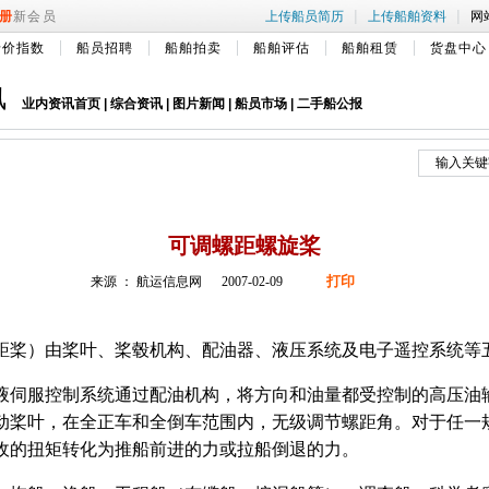
|
|
册
新会员
上传船员简历
上传船舶资料
网
船价指数
船员招聘
船舶拍卖
船舶评估
船舶租赁
货盘中心
讯
业内资讯首页
|
综合资讯
|
图片新闻
|
船员市场
|
二手船公报
可调螺距螺旋桨
打印
来源 ： 航运信息网 2007-02-09
桨）由桨叶、桨毂机构、配油器、液压系统及电子遥控系统等
伺服控制系统通过配油机构，将方向和油量都受控制的高压油
动桨叶，在全正车和全倒车范围内，无级调节螺距角。对于任一
收的扭矩转化为推船前进的力或拉船倒退的力。