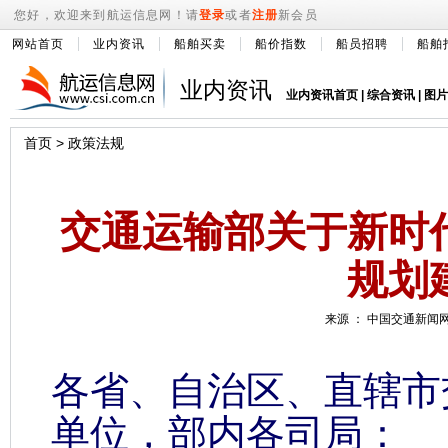
您好，欢迎来到航运信息网！请
登录
或者
注册
新会员
网站首页
业内资讯
船舶买卖
船价指数
船员招聘
船舶
业内资讯
业内资讯首页
|
综合资讯
|
图片
首页
>
政策法规
交通运输部关于新时
规划
来源 ： 中国交通新闻网 2
各省、自治区、直辖市
单位，部内各司局：