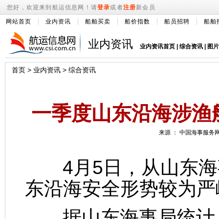
您好，欢迎来到航运信息网！请
登录
或者
注册
新会员
网站首页
业内资讯
船舶买卖
船价指数
船员招聘
船舶
业内资讯
业内资讯首页
|
综合资讯
|
图片
首页
>
业内资讯
>
综合资讯
一季度山东沿海涉渔船
来源 ： 中国海事服务网 2
4月5日，从山东海事
东沿海安全形势较为严
据山东海事局统计，2